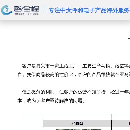
专注中大件和电子产品海外服务
	客户是嘉兴市一家卫浴工厂，主要生产马桶、浴缸等产品，是沃尔玛线下渠道的供应商。在2021年的时候，客户成立了跨境电商部门，并将工厂的几款中档浴缸在亚马逊平台上进行销
售。凭借商品较高的性价比，客户的产品很快就在亚马
	但是微薄的利润，让客户的运营不知所措。经过一年的持续测试，客户已经确定他的产品在亚马逊上的销售定价已无上涨空间，且竞争对手们也都是一样的定价水平。于是降低物流成
本，成为了客户亟待解决的问题。