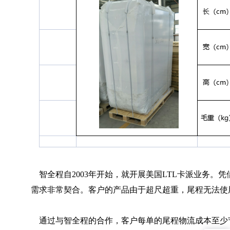
	智全程自2003年开始，就开展美国LTL卡派业务。凭借B2B业务大量的卡派订单，智全程与国美多家卡司签订了约价协议，为客户提供极具价格优势的LTL卡派服务。所以智全程与客户的
需求非常契合。客户的产品由于超尺超重，尾程无法使
	通过与智全程的合作，客户每单的尾程物流成本至少节省了100多美金，最多的时候一单就能节省300美金，平均一个月能为客户节省3万多美金。随着成本的下降，客户的订单利润有了显